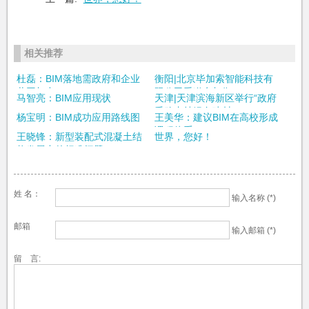
相关推荐
杜磊：BIM落地需政府和企业
衡阳|北京毕加索智能科技有
共同加力
限公司受邀参加衡...
马智亮：BIM应用现状
天津|天津滨海新区举行“政府
采购支持绿色建材...
杨宝明：BIM成功应用路线图
王美华：建议BIM在高校形成
课程体系
王晓锋：新型装配式混凝土结
世界，您好！
构发展中的标准问题
姓 名：
输入名称 (*)
邮箱
输入邮箱 (*)
留 言: