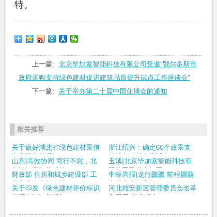
特。
上一篇:
北京毕加索智能科技有限公司受邀“鄂尔多斯市
政府采购支持绿色建材促进建筑品质提升试点工作座谈会”
下一篇:
关于举办第二十届中国住博会的通知
相关推荐
关于做好湖北省绿色建材采信
浙江绍兴：确定60个政采支
入库工作的通知
持绿色建材首批试点...
山东|高效协同 笃行不怠，北
玉溪|北京毕加索智能科技有
京毕加索智能科技...
限公司受邀参加玉...
财政部 住房和城乡建设部 工
中标喜报|龙行龘龘 前程朤朤
业和信息化部组织...
合肥市项目中标！
关于印发《绿色建材评价标识
河北雄安新区管理委员会改革
管理办法》的通知
发展局 河北雄安...