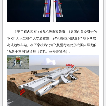
主要工程内容有：6条机场市政隧道、1条国内首次引进的
“PRT”无人驾驶个人交通隧道、2条地铁区间以及1个地下两层
岛式地铁车站。在下穿机场北侧飞机滑行道处形成国内罕见的
“九隧十三洞”隧道群（简称北垂滑隧道群）。