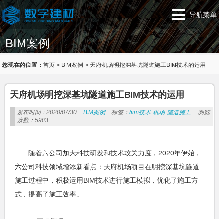
导航菜单
BIM案例
您现在的位置：
首页
>
BIM案例
>
天府机场明挖深基坑隧道施工BIM技术的运用
天府机场明挖深基坑隧道施工BIM技术的运用
发布时间：2020/07/30
BIM案例
标签：
bim技术
机场
隧道施工
浏览
次数：5903
随着六公司加大科技研发和技术攻关力度，2020年伊始，
六公司科技领域增添新看点：天府机场项目在明挖深基坑隧道
施工过程中，积极运用BIM技术进行施工模拟，优化了施工方
式，提高了施工效率。