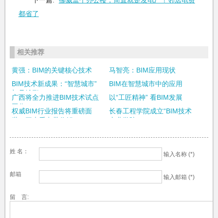
都省了
相关推荐
黄强：BIM的关键核心技术
马智亮：BIM应用现状
BIM技术新成果：“智慧城市”
BIM在智慧城市中的应用
初见雏形
广西将全力推进BIM技术试点
以“工匠精神” 看BIM发展
工作
权威BIM行业报告将重磅面
长春工程学院成立“BIM技术
世，三大看点带你解...
产业学院”
姓 名：
输入名称 (*)
邮箱
输入邮箱 (*)
留 言: