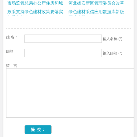
能科技有限公司展...
材试点建设工作 北...
市场监管总局办公厅住房和城
河北雄安新区管理委员会改革
乡建设部办公厅工...
发展局 河北雄安...
政采支持绿色建材政策要落实
绿色建材采信应用数据库新版
好重点任务​
正式上线
姓 名：
输入名称 (*)
邮箱
输入邮箱 (*)
留 言: