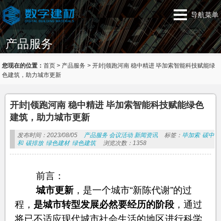
导航菜单
产品服务
您现在的位置：
首页
>
产品服务
>
开封|领跑河南 稳中精进 毕加索智能科技赋能绿
色建筑，助力城市更新
开封|领跑河南 稳中精进 毕加索智能科技赋能绿色
建筑，助力城市更新
发布时间：2023/08/05
产品服务
会议活动
新闻资讯
标签：
毕加索
碳中
和
碳排放
绿色建材
绿色建筑
浏览次数：1358
前言：
城市更新
，是一个城市“新陈代谢”的过
程，
是城市转型发展必然要经历的阶段
，通过
将已不适应现代城市社会生活的地区进行科学