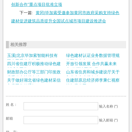
创新合作”重点项目批准立项
下一篇:
黄冈|毕加索受邀参加黄冈市政府采购支持绿色
建材促进建筑品质提升全国试点城市项目建设推进会
相关推荐
玉溪|北京毕加索智能科技有
绿色建材认证业务数据管理规
限公司受邀参加玉...
范即将出台，建材...
四川省住建厅积极推动绿色建
开放引领发展 合作共赢未来
材试点工作
丨“欧洲地平线”项...
财政部办公厅等三部门印发政
山东省住房和城乡建设厅关于
府采购支持绿色建...
印发山东省绿色建...
关于做好湖北省绿色建材采信
住建部原总经济师李秉仁视察
入库工作的通知
毕加索公司
姓 名：
输入名称 (*)
邮箱
输入邮箱 (*)