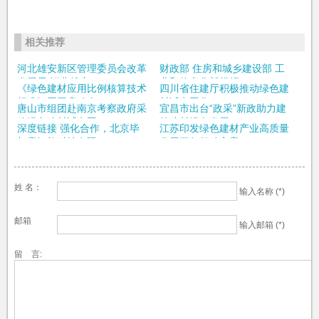
相关推荐
河北雄安新区管理委员会改革
财政部 住房和城乡建设部 工
发展局 河北雄安...
业和信息化部组织...
《绿色建材应用比例核算技术
四川省住建厅积极推动绿色建
标准》召开启动会...
材试点工作
唐山市组团赴南京考察政府采
宜昌市出台“政采”新政助力建
购绿色建材试点工...
筑建材绿色发展
深度链接 强化合作，北京毕
江苏印发绿色建材产业高质量
加索智能科技有限...
发展三年行动方案...
姓 名：
输入名称 (*)
邮箱
输入邮箱 (*)
留 言: