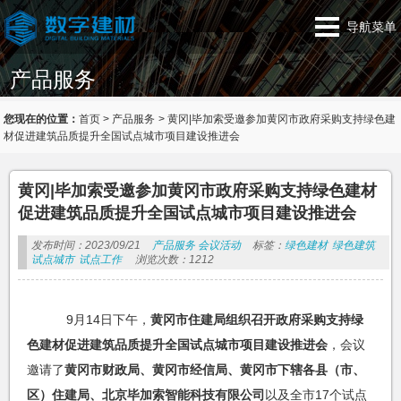
导航菜单
产品服务
您现在的位置：
首页
>
产品服务
>
黄冈|毕加索受邀参加黄冈市政府采购支持绿色建
材促进建筑品质提升全国试点城市项目建设推进会
黄冈|毕加索受邀参加黄冈市政府采购支持绿色建材
促进建筑品质提升全国试点城市项目建设推进会
发布时间：2023/09/21
产品服务
会议活动
标签：
绿色建材
绿色建筑
试点城市
试点工作
浏览次数：1212
9月14日下午，
黄冈市住建局组织召开政府采购支持绿
色建材促进建筑品质提升全国试点城市项目建设推进会
，会议
邀请了
黄冈市财政局、黄冈市经信局、黄冈市下辖各县（市、
区）住建局、北京毕加索智能科技有限公司
以及全市17个试点