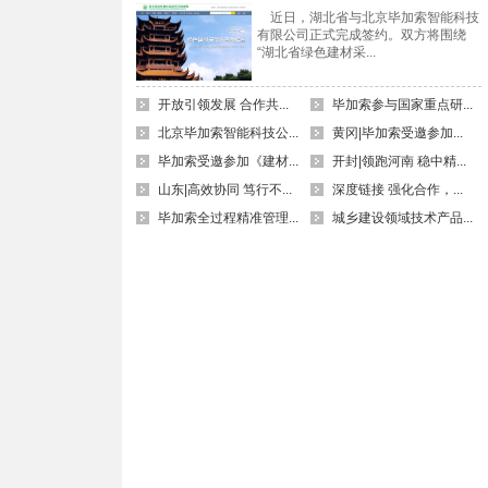
近日，湖北省与北京毕加索智能科技
有限公司正式完成签约。双方将围绕
“湖北省绿色建材采...
开放引领发展 合作共...
毕加索参与国家重点研...
北京毕加索智能科技公...
黄冈|毕加索受邀参加...
毕加索受邀参加《建材...
开封|领跑河南 稳中精...
山东|高效协同 笃行不...
深度链接 强化合作，...
毕加索全过程精准管理...
城乡建设领域技术产品...