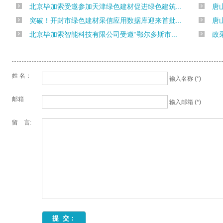
北京毕加索受邀参加天津绿色建材促进绿色建筑...
唐
突破！开封市绿色建材采信应用数据库迎来首批...
唐
北京毕加索智能科技有限公司受邀“鄂尔多斯市...
政
姓 名：
输入名称 (*)
邮箱
输入邮箱 (*)
留 言: