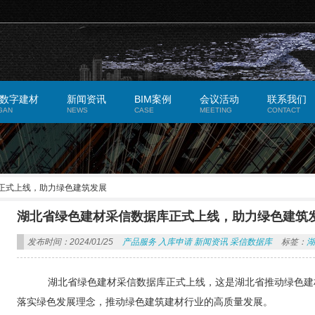
数字建材
新闻资讯
BIM案例
会议活动
联系我们
GAN
NEWS
CASE
MEETING
CONTACT
正式上线，助力绿色建筑发展
湖北省绿色建材采信数据库正式上线，助力绿色建筑
发布时间：2024/01/25
产品服务
入库申请
新闻资讯
采信数据库
标签：
湖
湖北省绿色建材采信数据库正式上线，这是湖北省推动绿色建
落实绿色发展理念，推动绿色建筑建材行业的高质量发展。