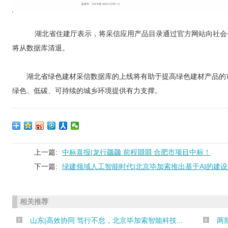
湖北省住建厅表示，将采信应用产品目录通过官方网站向社会
将从数据库清退。
湖北省绿色建材采信数据库的上线将有助于提高绿色建材产品的
绿色、低碳、可持续的城乡环境提供有力支撑。
上一篇:
中标喜报|龙行龘龘 前程朤朤 合肥市项目中标！
下一篇:
绿建领域人工智能时代|北京毕加索推出基于AI的建
相关推荐
山东|高效协同 笃行不怠，北京毕加索智能科技...
两