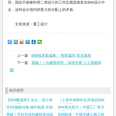
同，因此不能够利用二维设计的工作定额直接套在BIM设计中
去，这样会出现内部更大的分配上的矛盾。
文章来源：重工设计
上一篇:
BIM技术新成果：“智慧城市”初见雏形
下一篇:
震撼！！住建部同意：深圳开展“人工智能审
图”
相关推荐
【BIM数据库】业主、设计单
《上海市保障性住房项目BIM
位、施工方为何对B...
技术应用验收评审...
开封|领跑河南 稳中精进 毕加
BIM再次助力！中国工厂将为
索智能科技赋能...
韩国建造“火神山”医院
突破！开封市绿色建材采信应
BIM标准：中国交建公路工程