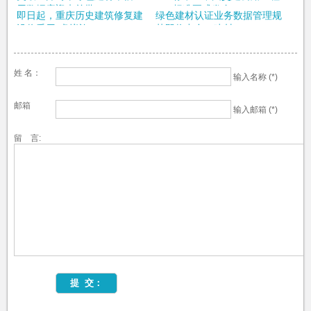
用数据库迎来首批...
BIM标准正式发布
即日起，重庆历史建筑修复建
绿色建材认证业务数据管理规
设将采用“虚拟施...
范即将出台，建材...
姓 名：
输入名称 (*)
邮箱
输入邮箱 (*)
留 言: