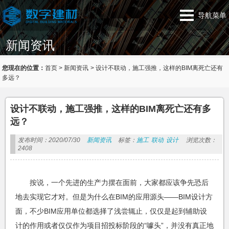
导航菜单
新闻资讯
您现在的位置：
首页
>
新闻资讯
>
设计不联动，施工强推，这样的BIM离死亡还有
多远？
设计不联动，施工强推，这样的BIM离死亡还有多
远？
发布时间：2020/07/30
新闻资讯
标签：
施工
联动
设计
浏览次数：
2408
按说，一个先进的生产力摆在面前，大家都应该争先恐后
地去实现它才对。但是为什么在BIM的应用源头——BIM设计方
面，不少BIM应用单位都选择了浅尝辄止，仅仅是起到辅助设
计的作用或者仅仅作为项目招投标阶段的“噱头”，并没有真正地