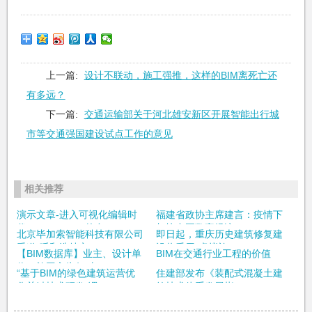
上一篇:
设计不联动，施工强推，这样的BIM离死亡还
有多远？
下一篇:
交通运输部关于河北雄安新区开展智能出行城
市等交通强国建设试点工作的意见
相关推荐
演示文章-进入可视化编辑时
福建省政协主席建言：疫情下
代：WordPress的自...
加快中国数字经济...
北京毕加索智能科技有限公司
即日起，重庆历史建筑修复建
受邀“呼和浩特市...
设将采用“虚拟施...
【BIM数据库】业主、设计单
BIM在交通行业工程的价值
位、施工方为何对B...
“基于BIM的绿色建筑运营优
住建部发布《装配式混凝土建
化关键技术研发”课...
筑技术体系发展指...