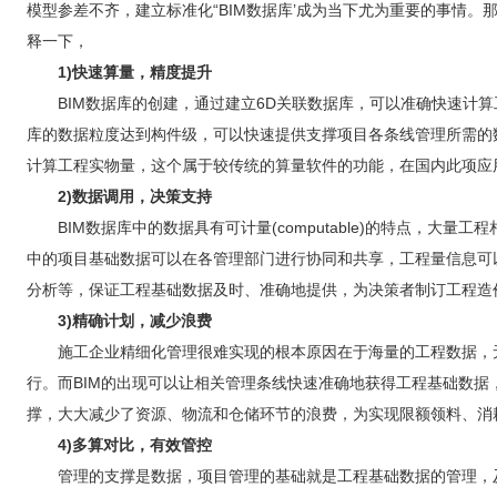
挪威盖个办公楼，简直就是发电厂！...
模型参差不齐，建立标准化“BIM数据库’成为当下尤为重要的事情。
前不久，挪威建成了一栋办公楼，号称迄今为止最绿色的
释一下，
建筑。...
1)快速算量，精度提升
BIM数据库的创建，通过建立6D关联数据库，可以准确快速计算
库的数据粒度达到构件级，可以快速提供支撑项目各条线管理所需的
计算工程实物量，这个属于较传统的算量软件的功能，在国内此项应
2)数据调用，决策支持
BIM数据库中的数据具有可计量(computable)的特点，大
中的项目基础数据可以在各管理部门进行协同和共享，工程量信息可
分析等，保证工程基础数据及时、准确地提供，为决策者制订工程造
3)精确计划，减少浪费
施工企业精细化管理很难实现的根本原因在于海量的工程数据，
行。而BIM的出现可以让相关管理条线快速准确地获得工程基础数
撑，大大减少了资源、物流和仓储环节的浪费，为实现限额领料、消
4)多算对比，有效管控
管理的支撑是数据，项目管理的基础就是工程基础数据的管理，