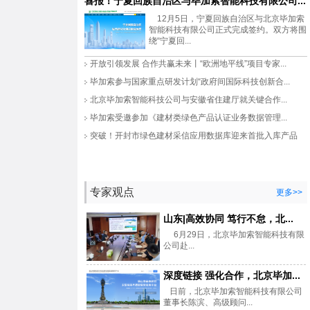
喜报！宁夏回族自治区与毕加索智能科技有限公司...
12月5日，宁夏回族自治区与北京毕加索
智能科技有限公司正式完成签约。双方将围
绕“宁夏回...
开放引领发展 合作共赢未来丨“欧洲地平线”项目专家...
毕加索参与国家重点研发计划“政府间国际科技创新合...
北京毕加索智能科技公司与安徽省住建厅就关键合作...
毕加索受邀参加《建材类绿色产品认证业务数据管理...
突破！开封市绿色建材采信应用数据库迎来首批入库产品
专家观点
更多>>
山东|高效协同 笃行不怠，北...
6月29日，北京毕加索智能科技有限
公司赴...
深度链接 强化合作，北京毕加...
日前，北京毕加索智能科技有限公司
董事长陈滨、高级顾问...