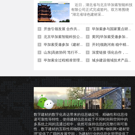
近日，湖北省与北京毕加索智能科技
有限公司正式完成签约。双方将围绕
“湖北省绿色建材采...
开放引领发展 合作共...
毕加索参与国家重点研...
北京毕加索智能科技公...
黄冈|毕加索受邀参加...
毕加索受邀参加《建材...
开封|领跑河南 稳中精...
山东|高效协同 笃行不...
深度链接 强化合作，...
毕加索全过程精准管理...
城乡建设领域技术产品...
数字建材的数字化表达带来的信息确定性、精确性和信息传
递可靠性等特性，使得建材信息在处于不同时间和空间中的
多系统之间的流通过程中，依然可保持信息的完整行和可靠
性，数字建材的互联性和物联性，为“互联网+物联网+建材管
理”提供了广阔的发展空间，为建材行业的信息化管理提供了