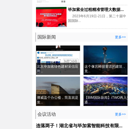
毕加索全过程精准管理大数据...
2023年6月19日-21日，第二十届中
国国际...
国际新闻
更多>>
北京毕加索绿色建材采信应
这个像宫崎骏童话的建筑，
用...
竟...
挪威盖个办公楼，简直就是
【BIM国际新闻】iTWO再入
发...
通...
会议活动
更多>>
连落两子！湖北省与毕加索智能科技有限...