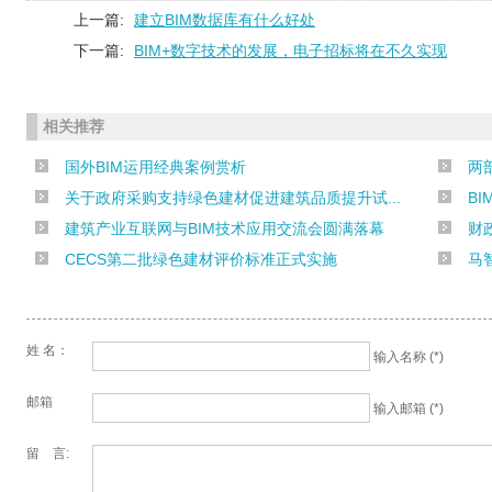
上一篇:
建立BIM数据库有什么好处
下一篇:
BIM+数字技术的发展，电子招标将在不久实现
相关推荐
国外BIM运用经典案例赏析
两
关于政府采购支持绿色建材促进建筑品质提升试...
B
建筑产业互联网与BIM技术应用交流会圆满落幕
财
CECS第二批绿色建材评价标准正式实施
马
姓 名：
输入名称 (*)
交
邮箱
输入邮箱 (*)
留 言: