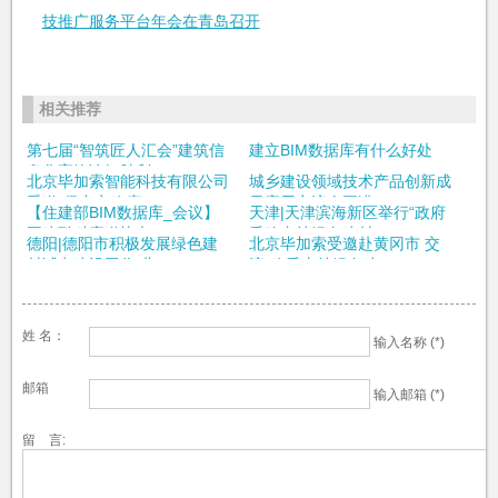
技推广服务平台年会在青岛召开
相关推荐
第七届“智筑匠人汇会”建筑信
建立BIM数据库有什么好处
息化高峰论坛胜利...
北京毕加索智能科技有限公司
城乡建设领域技术产品创新成
受邀“保定市政府...
果应用交流会圆满...
【住建部BIM数据库_会议】
天津|天津滨海新区举行“政府
国建融科应邀协办20...
采购支持绿色建材...
德阳|德阳市积极发展绿色建
北京毕加索受邀赴黄冈市 交
材试点建设工作 北...
流“政采支持绿色建...
姓 名：
输入名称 (*)
邮箱
输入邮箱 (*)
留 言: