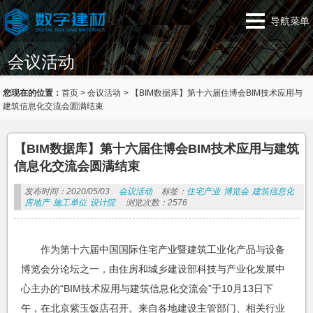
导航菜单
会议活动
您现在的位置：
首页
>
会议活动
>
【BIM数据库】第十六届住博会BIM技术应用与
建筑信息化交流会圆满结束
【BIM数据库】第十六届住博会BIM技术应用与建筑
信息化交流会圆满结束
发布时间：2020/05/03
会议活动
标签：
住宅产业
博览会
建筑信息化
房地产
施工单位
设计院
浏览次数：2576
作为第十六届中国国际住宅产业暨建筑工业化产品与设备
博览会分论坛之一，由住房和城乡建设部科技与产业化发展中
心主办的“BIM技术应用与建筑信息化交流会”于10月13日下
午，在北京紫玉饭店召开。来自各地建设主管部门、相关行业