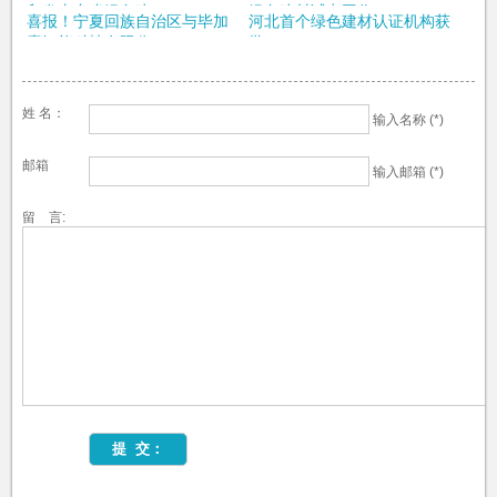
印发山东省绿色建...
绿色建材试点工作
喜报！宁夏回族自治区与毕加
河北首个绿色建材认证机构获
索智能科技有限公...
批
姓 名：
输入名称 (*)
邮箱
输入邮箱 (*)
留 言: