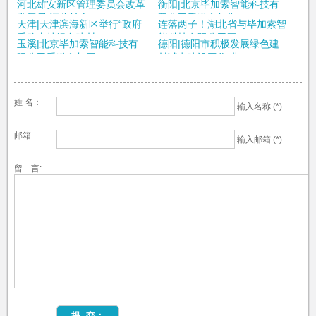
河北雄安新区管理委员会改革
衡阳|北京毕加索智能科技有
发展局 河北雄安...
限公司受邀参加衡...
天津|天津滨海新区举行“政府
连落两子！湖北省与毕加索智
采购支持绿色建材...
能科技有限公司正...
玉溪|北京毕加索智能科技有
德阳|德阳市积极发展绿色建
限公司受邀参加玉...
材试点建设工作 北...
姓 名：
输入名称 (*)
邮箱
输入邮箱 (*)
留 言: