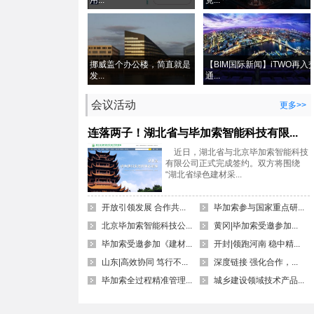
用...
竟...
挪威盖个办公楼，简直就是
【BIM国际新闻】iTWO再入
发...
通...
会议活动
更多>>
连落两子！湖北省与毕加索智能科技有限...
近日，湖北省与北京毕加索智能科技
有限公司正式完成签约。双方将围绕
“湖北省绿色建材采...
开放引领发展 合作共...
毕加索参与国家重点研...
北京毕加索智能科技公...
黄冈|毕加索受邀参加...
毕加索受邀参加《建材...
开封|领跑河南 稳中精...
山东|高效协同 笃行不...
深度链接 强化合作，...
毕加索全过程精准管理...
城乡建设领域技术产品...