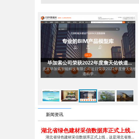
年度詹天佑铁道...
天府机场明挖深基坑隧道施工BIM技...
日荣获2022年度詹天佑铁
随着六公司加大科技研发和技术攻关力度，2020年伊始，
.
六公司...
新闻资讯
湖北省绿色建材采信数据库正式上线...
湖北省绿色建材采信数据库正式上线，这是湖北省推...