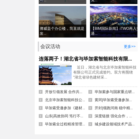
用...
竟...
挪威盖个办公楼，简直就是
【BIM国际新闻】iTWO再入
发...
通...
会议活动
更多>>
连落两子！湖北省与毕加索智能科技有限...
近日，湖北省与北京毕加索智能科技
有限公司正式完成签约。双方将围绕
“湖北省绿色建材采...
开放引领发展 合作共...
毕加索参与国家重点研...
北京毕加索智能科技公...
黄冈|毕加索受邀参加...
毕加索受邀参加《建材...
开封|领跑河南 稳中精...
山东|高效协同 笃行不...
深度链接 强化合作，...
毕加索全过程精准管理...
城乡建设领域技术产品...