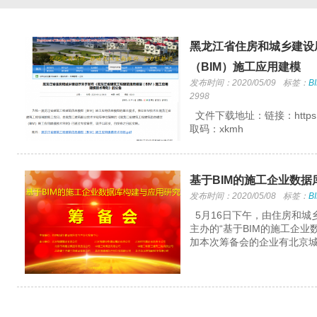
黑龙江省住房和城乡建设
（BIM）施工应用建模
发布时间：2020/05/09
标签：
B
2998
文件下载地址：链接：https://pan
取码：xkmh
挪威盖个办公楼，简直就是发电厂！...
前不久，挪威建成了一栋办公楼，号称迄今为止最绿色的
建筑。...
基于BIM的施工企业数
发布时间：2020/05/08
标签：
B
5月16日下午，由住房和城
主办的“基于BIM的施工企
加本次筹备会的企业有北京城建