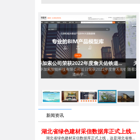
年度詹天佑铁道...
天府机场明挖深基坑隧道施工BIM技...
日荣获2022年度詹天佑铁
随着六公司加大科技研发和技术攻关力度，2020年伊始，
.
六公司...
新闻资讯
湖北省绿色建材采信数据库正式上线...
湖北省绿色建材采信数据库正式上线，这是湖北省推...