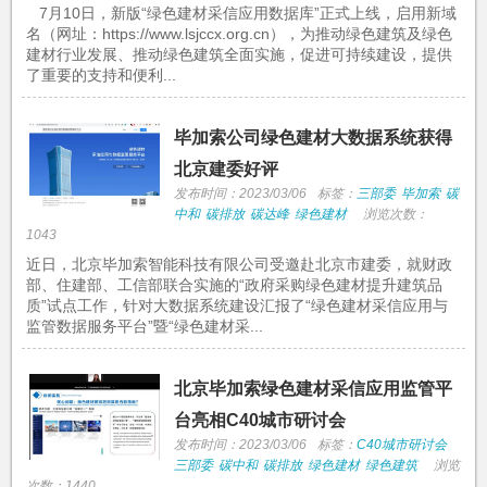
7月10日，新版“绿色建材采信应用数据库”正式上线，启用新域
名（网址：https://www.lsjccx.org.cn），为推动绿色建筑及绿色
建材行业发展、推动绿色建筑全面实施，促进可持续建设，提供
了重要的支持和便利...
毕加索公司绿色建材大数据系统获得
北京建委好评
发布时间：2023/03/06
标签：
三部委
毕加索
碳
中和
碳排放
碳达峰
绿色建材
浏览次数：
1043
近日，北京毕加索智能科技有限公司受邀赴北京市建委，就财政
部、住建部、工信部联合实施的“政府采购绿色建材提升建筑品
质”试点工作，针对大数据系统建设汇报了“绿色建材采信应用与
监管数据服务平台”暨“绿色建材采...
北京毕加索绿色建材采信应用监管平
台亮相C40城市研讨会
发布时间：2023/03/06
标签：
C40城市研讨会
三部委
碳中和
碳排放
绿色建材
绿色建筑
浏览
次数：1440