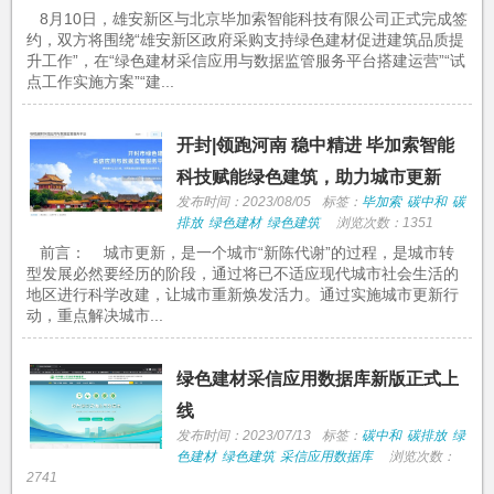
8月10日，雄安新区与北京毕加索智能科技有限公司正式完成签
约，双方将围绕“雄安新区政府采购支持绿色建材促进建筑品质提
升工作”，在“绿色建材采信应用与数据监管服务平台搭建运营”“试
点工作实施方案”“建...
开封|领跑河南 稳中精进 毕加索智能
科技赋能绿色建筑，助力城市更新
发布时间：2023/08/05
标签：
毕加索
碳中和
碳
排放
绿色建材
绿色建筑
浏览次数：1351
前言： 城市更新，是一个城市“新陈代谢”的过程，是城市转
型发展必然要经历的阶段，通过将已不适应现代城市社会生活的
地区进行科学改建，让城市重新焕发活力。通过实施城市更新行
动，重点解决城市...
绿色建材采信应用数据库新版正式上
线
发布时间：2023/07/13
标签：
碳中和
碳排放
绿
色建材
绿色建筑
采信应用数据库
浏览次数：
2741