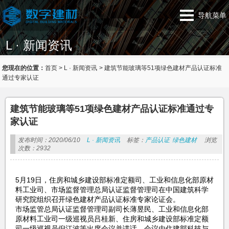
导航菜单
L · 新闻资讯
您现在的位置：
首页
>
L · 新闻资讯
>
建筑节能玻璃等51项绿色建材产品认证标准
通过专家认证
建筑节能玻璃等51项绿色建材产品认证标准通过专
家认证
发布时间：2020/06/10
L · 新闻资讯
标签：
产品认证
绿色建材
浏览
次数：2932
5月19日，住房和城乡建设部标准定额司、工业和信息化部原材
料工业司、市场监督管理总局认证监督管理司在中国建筑科学
研究院组织召开绿色建材产品认证标准专家论证会。
市场监管总局认证监督管理司副司长薄昱民、工业和信息化部
原材料工业司一级巡视员吕桂新、住房和城乡建设部标准定额
司一级巡视员倪江波等出席会议并讲话。会议由住建部科技与