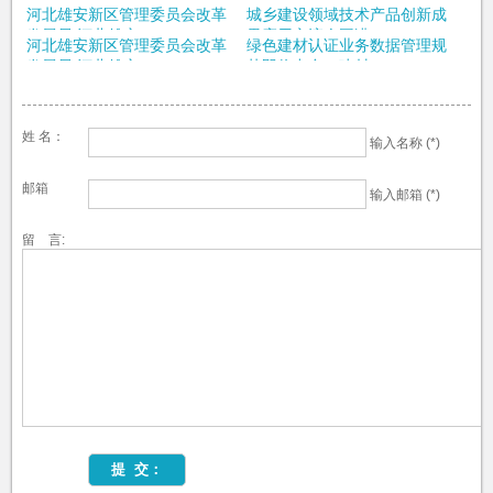
采购支持绿色建材...
好重点任务​
河北雄安新区管理委员会改革
城乡建设领域技术产品创新成
发展局 河北雄安...
果应用交流会圆满...
河北雄安新区管理委员会改革
绿色建材认证业务数据管理规
发展局 河北雄安...
范即将出台，建材...
姓 名：
输入名称 (*)
邮箱
输入邮箱 (*)
留 言: