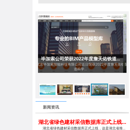
年度詹天佑铁道...
天府机场明挖深基坑隧道施工BIM技...
日荣获2022年度詹天佑铁
随着六公司加大科技研发和技术攻关力度，2020年伊始，
.
六公司...
新闻资讯
湖北省绿色建材采信数据库正式上线...
湖北省绿色建材采信数据库正式上线，这是湖北省推...