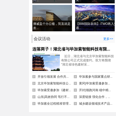
用...
竟...
挪威盖个办公楼，简直就是
【BIM国际新闻】iTWO再入
发...
通...
会议活动
更多>>
连落两子！湖北省与毕加索智能科技有限...
近日，湖北省与北京毕加索智能科技
有限公司正式完成签约。双方将围绕
“湖北省绿色建材采...
开放引领发展 合作共...
毕加索参与国家重点研...
北京毕加索智能科技公...
黄冈|毕加索受邀参加...
毕加索受邀参加《建材...
开封|领跑河南 稳中精...
山东|高效协同 笃行不...
深度链接 强化合作，...
毕加索全过程精准管理...
城乡建设领域技术产品...